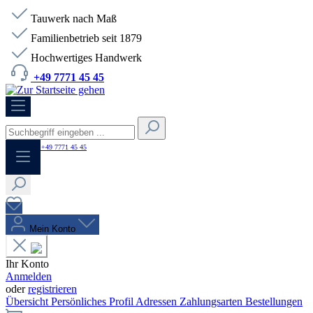
Tauwerk nach Maß
Familienbetrieb seit 1879
Hochwertiges Handwerk
+49 7771 45 45
HOTLINE:
+49 7771 45 45
Mein Konto
Ihr Konto
Anmelden
oder
registrieren
Übersicht
Persönliches Profil
Adressen
Zahlungsarten
Bestellungen