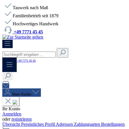
Tauwerk nach Maß
Familienbetrieb seit 1879
Hochwertiges Handwerk
+49 7771 45 45
HOTLINE:
+49 7771 45 45
Mein Konto
Ihr Konto
Anmelden
oder
registrieren
Übersicht
Persönliches Profil
Adressen
Zahlungsarten
Bestellungen