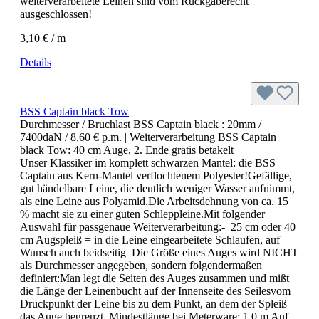
weiterverarbeitete Leinen sind vom Rückgaberecht
ausgeschlossen!
3,10 € / m
Details
BSS Captain black Tow
Durchmesser / Bruchlast BSS Captain black :
20mm /
7400daN / 8,60 € p.m.
| Weiterverarbeitung BSS Captain
black Tow:
40 cm Auge, 2. Ende gratis betakelt
Unser Klassiker im komplett schwarzen Mantel: die BSS
Captain aus Kern-Mantel verflochtenem Polyester!Gefällige,
gut händelbare Leine, die deutlich weniger Wasser aufnimmt,
als eine Leine aus Polyamid.Die Arbeitsdehnung von ca. 15
% macht sie zu einer guten Schleppleine.Mit folgender
Auswahl für passgenaue Weiterverarbeitung:- 25 cm oder 40
cm Augspleiß = in die Leine eingearbeitete Schlaufen, auf
Wunsch auch beidseitig Die Größe eines Auges wird NICHT
als Durchmesser angegeben, sondern folgendermaßen
definiert:Man legt die Seiten des Auges zusammen und mißt
die Länge der Leinenbucht auf der Innenseite des Seilesvom
Druckpunkt der Leine bis zu dem Punkt, an dem der Spleiß
das Auge begrenzt. Mindestlänge bei Meterware: 1,0 m Auf