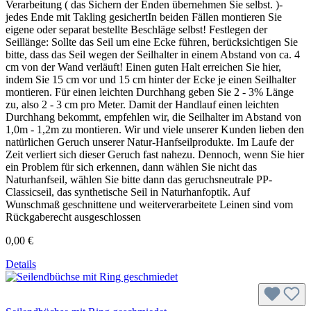
Verarbeitung ( das Sichern der Enden übernehmen Sie selbst. )-
jedes Ende mit Takling gesichertIn beiden Fällen montieren Sie
eigene oder separat bestellte Beschläge selbst! Festlegen der
Seillänge: Sollte das Seil um eine Ecke führen, berücksichtigen Sie
bitte, dass das Seil wegen der Seilhalter in einem Abstand von ca. 4
cm von der Wand verläuft! Einen guten Halt erreichen Sie hier,
indem Sie 15 cm vor und 15 cm hinter der Ecke je einen Seilhalter
montieren. Für einen leichten Durchhang geben Sie 2 - 3% Länge
zu, also 2 - 3 cm pro Meter. Damit der Handlauf einen leichten
Durchhang bekommt, empfehlen wir, die Seilhalter im Abstand von
1,0m - 1,2m zu montieren. Wir und viele unserer Kunden lieben den
natürlichen Geruch unserer Natur-Hanfseilprodukte. Im Laufe der
Zeit verliert sich dieser Geruch fast nahezu. Dennoch, wenn Sie hier
ein Problem für sich erkennen, dann wählen Sie nicht das
Naturhanfseil, wählen Sie bitte dann das geruchsneutrale PP-
Classicseil, das synthetische Seil in Naturhanfoptik. Auf
Wunschmaß geschnittene und weiterverarbeitete Leinen sind vom
Rückgaberecht ausgeschlossen
0,00 €
Details