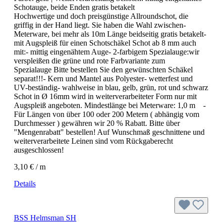
Schotauge, beide Enden gratis betakelt
Hochwertige und doch preisgünstige Allroundschot, die
griffig in der Hand liegt. Sie haben die Wahl zwischen-
Meterware, bei mehr als 10m Länge beidseitig gratis betakelt-
mit Augspleiß für einen Schotschäkel Schot ab 8 mm auch
mit:- mittig eingenähtem Auge- 2-farbigem Spezialauge:wir
verspleißen die grüne und rote Farbvariante zum
Spezialauge Bitte bestellen Sie den gewünschten Schäkel
separat!!!- Kern und Mantel aus Polyester- wetterfest und
UV-beständig- wahlweise in blau, gelb, grün, rot und schwarz
Schot in Ø 16mm wird in weiterverarbeiteter Form nur mit
Augspleiß angeboten. Mindestlänge bei Meterware: 1,0 m -
Für Längen von über 100 oder 200 Metern ( abhängig vom
Durchmesser ) gewähren wir 20 % Rabatt. Bitte über
"Mengenrabatt" bestellen! Auf Wunschmaß geschnittene und
weiterverarbeitete Leinen sind vom Rückgaberecht
ausgeschlossen!
3,10 € / m
Details
BSS Helmsman SH