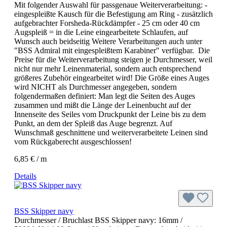
Mit folgender Auswahl für passgenaue Weiterverarbeitung: -
eingespleißte Kausch für die Befestigung am Ring - zusätzlich
aufgebrachter Forsheda-Rückdämpfer - 25 cm oder 40 cm
Augspleiß = in die Leine eingearbeitete Schlaufen, auf
Wunsch auch beidseitig Weitere Verarbeitungen auch unter
"BSS Admiral mit eingespleißtem Karabiner" verfügbar. Die
Preise für die Weiterverarbeitung steigen je Durchmesser, weil
nicht nur mehr Leinenmaterial, sondern auch entsprechend
größeres Zubehör eingearbeitet wird! Die Größe eines Auges
wird NICHT als Durchmesser angegeben, sondern
folgendermaßen definiert: Man legt die Seiten des Auges
zusammen und mißt die Länge der Leinenbucht auf der
Innenseite des Seiles vom Druckpunkt der Leine bis zu dem
Punkt, an dem der Spleiß das Auge begrenzt. Auf
Wunschmaß geschnittene und weiterverarbeitete Leinen sind
vom Rückgaberecht ausgeschlossen!
6,85 € / m
Details
BSS Skipper navy
Durchmesser / Bruchlast BSS Skipper navy:
16mm /