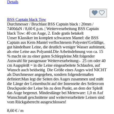
Details
BSS Captain black Tow
Durchmesser / Bruchlast BSS Captain black :
20mm /
7400daN / 8,60 € p.m.
| Weiterverarbeitung BSS Captain
black Tow:
40 cm Auge, 2. Ende gratis betakelt
Unser Klassiker im komplett schwarzen Mantel: die BSS
Captain aus Kern-Mantel verflochtenem Polyester!Gefällige,
gut händelbare Leine, die deutlich weniger Wasser aufnimmt,
als eine Leine aus Polyamid.Die Arbeitsdehnung von ca. 15
% macht sie zu einer guten Schleppleine.Mit folgender
Auswahl für passgenaue Weiterverarbeitung:- 25 cm oder 40
cm Augspleiß = in die Leine eingearbeitete Schlaufen, auf
Wunsch auch beidseitig Die Größe eines Auges wird NICHT
als Durchmesser angegeben, sondern folgendermaßen
definiert:Man legt die Seiten des Auges zusammen und mißt
die Länge der Leinenbucht auf der Innenseite des Seilesvom
Druckpunkt der Leine bis zu dem Punkt, an dem der Spleiß
das Auge begrenzt. Mindestlänge bei Meterware: 1,0 m Auf
Wunschmaß geschnittene und weiterverarbeitete Leinen sind
vom Rückgaberecht ausgeschlossen!
8,60 € / m