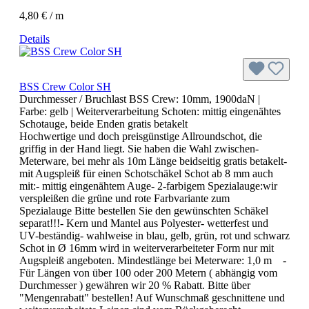
4,80 € / m
Details
BSS Crew Color SH
Durchmesser / Bruchlast BSS Crew:
10mm, 1900daN
|
Farbe:
gelb
| Weiterverarbeitung Schoten:
mittig eingenähtes
Schotauge, beide Enden gratis betakelt
Hochwertige und doch preisgünstige Allroundschot, die
griffig in der Hand liegt. Sie haben die Wahl zwischen-
Meterware, bei mehr als 10m Länge beidseitig gratis betakelt-
mit Augspleiß für einen Schotschäkel Schot ab 8 mm auch
mit:- mittig eingenähtem Auge- 2-farbigem Spezialauge:wir
verspleißen die grüne und rote Farbvariante zum
Spezialauge Bitte bestellen Sie den gewünschten Schäkel
separat!!!- Kern und Mantel aus Polyester- wetterfest und
UV-beständig- wahlweise in blau, gelb, grün, rot und schwarz
Schot in Ø 16mm wird in weiterverarbeiteter Form nur mit
Augspleiß angeboten. Mindestlänge bei Meterware: 1,0 m -
Für Längen von über 100 oder 200 Metern ( abhängig vom
Durchmesser ) gewähren wir 20 % Rabatt. Bitte über
"Mengenrabatt" bestellen! Auf Wunschmaß geschnittene und