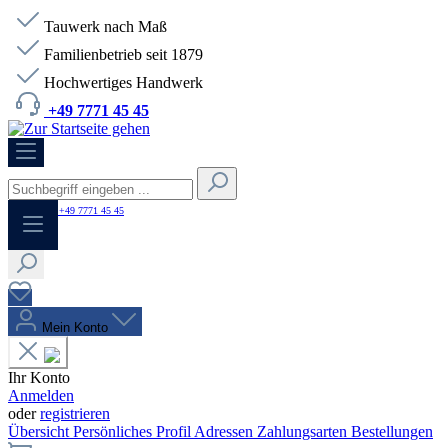
Tauwerk nach Maß
Familienbetrieb seit 1879
Hochwertiges Handwerk
+49 7771 45 45
HOTLINE:
+49 7771 45 45
Mein Konto
Ihr Konto
Anmelden
oder
registrieren
Übersicht
Persönliches Profil
Adressen
Zahlungsarten
Bestellungen