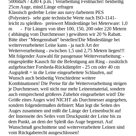
5000daN / 4,80 € p.m.
| Verarbeitung Festmacher:
beidseitig
25cm Auge, mind.Länge erfragen
Klassisch gedrehte Leine aus navy-farbenem PES
(Polyester)- sehr gute technische Werte nach ISO-1141-
leicht zu spleißen- preiswert Mindestlänge bei Meterware: 1,0
m - Für Längen von über 100, 150, 200 oder 220 Metern
( abhängig vom Durchmesser ) gewähren wir 20 % Rabatt.
Bitte über "Mengenrabatt" bestellen!Die Mindestlänge bei
weiterverarbeiteter Leine kann - ja nach Art der
Weiterverarbeitung - zwischen 1,5 und 2,75 Metern liegen!!!
Mit folgender Auswahl für passgenaue Weiterverarbeitung: -
eingespleißte Kausch für die Befestigung am Ring - zusätzlich
aufgebrachter Forsheda-Rückdämpfer - 25 cm oder 40 cm
Augspleiß = in die Leine eingearbeitete Schlaufen, auf
Wunsch auch beidseitig Verschiedene weitere
Kombinationen! Die Preise für die Weiterverarbeitung steigen
je Durchmesser, weil nicht nur mehr Leinenmaterial, sondern
auch entsprechend größeres Zubehör eingearbeitet wird! Die
Größe eines Auges wird NICHT als Durchmesser angegeben,
sondern folgendermaßen definiert: Man legt die Seiten des
Auges zusammen und mißt die Länge der Leinenbucht auf
der Innenseite des Seiles vom Druckpunkt der Leine bis zu
dem Punkt, an dem der Spleiß das Auge begrenzt. Auf
Wunschmaß geschnittene und weiterverarbeitete Leinen sind
vom Rückgaberecht ausgeschlossen!