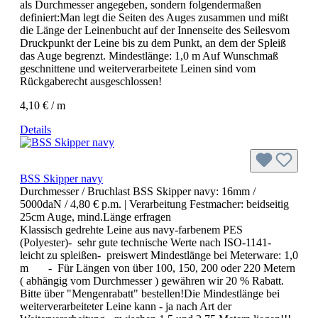
als Durchmesser angegeben, sondern folgendermaßen
definiert:Man legt die Seiten des Auges zusammen und mißt
die Länge der Leinenbucht auf der Innenseite des Seilesvom
Druckpunkt der Leine bis zu dem Punkt, an dem der Spleiß
das Auge begrenzt. Mindestlänge: 1,0 m Auf Wunschmaß
geschnittene und weiterverarbeitete Leinen sind vom
Rückgaberecht ausgeschlossen!
4,10 € / m
Details
BSS Skipper navy
Durchmesser / Bruchlast BSS Skipper navy:
16mm /
5000daN / 4,80 € p.m.
| Verarbeitung Festmacher:
beidseitig
25cm Auge, mind.Länge erfragen
Klassisch gedrehte Leine aus navy-farbenem PES
(Polyester)- sehr gute technische Werte nach ISO-1141-
leicht zu spleißen- preiswert Mindestlänge bei Meterware: 1,0
m - Für Längen von über 100, 150, 200 oder 220 Metern
( abhängig vom Durchmesser ) gewähren wir 20 % Rabatt.
Bitte über "Mengenrabatt" bestellen!Die Mindestlänge bei
weiterverarbeiteter Leine kann - ja nach Art der