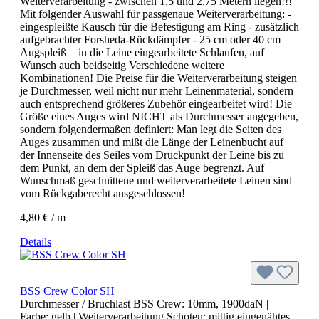
Weiterverarbeitung - zwischen 1,5 und 2,75 Metern liegen!!!
Mit folgender Auswahl für passgenaue Weiterverarbeitung: -
eingespleißte Kausch für die Befestigung am Ring - zusätzlich
aufgebrachter Forsheda-Rückdämpfer - 25 cm oder 40 cm
Augspleiß = in die Leine eingearbeitete Schlaufen, auf
Wunsch auch beidseitig Verschiedene weitere
Kombinationen! Die Preise für die Weiterverarbeitung steigen
je Durchmesser, weil nicht nur mehr Leinenmaterial, sondern
auch entsprechend größeres Zubehör eingearbeitet wird! Die
Größe eines Auges wird NICHT als Durchmesser angegeben,
sondern folgendermaßen definiert: Man legt die Seiten des
Auges zusammen und mißt die Länge der Leinenbucht auf
der Innenseite des Seiles vom Druckpunkt der Leine bis zu
dem Punkt, an dem der Spleiß das Auge begrenzt. Auf
Wunschmaß geschnittene und weiterverarbeitete Leinen sind
vom Rückgaberecht ausgeschlossen!
4,80 € / m
Details
BSS Crew Color SH
Durchmesser / Bruchlast BSS Crew:
10mm, 1900daN
|
Farbe:
gelb
| Weiterverarbeitung Schoten:
mittig eingenähtes