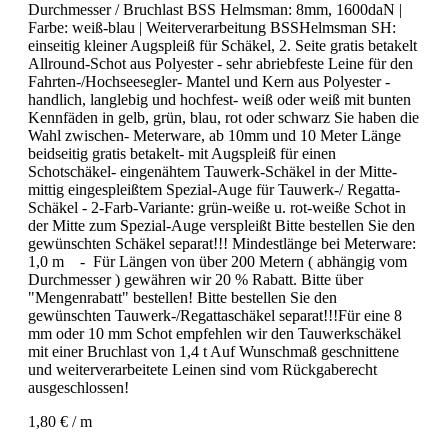
Durchmesser / Bruchlast BSS Helmsman:
8mm, 1600daN
|
Farbe:
weiß-blau
| Weiterverarbeitung BSSHelmsman SH:
einseitig kleiner Augspleiß für Schäkel, 2. Seite gratis betakelt
Allround-Schot aus Polyester - sehr abriebfeste Leine für den
Fahrten-/Hochseesegler- Mantel und Kern aus Polyester -
handlich, langlebig und hochfest- weiß oder weiß mit bunten
Kennfäden in gelb, grün, blau, rot oder schwarz Sie haben die
Wahl zwischen- Meterware, ab 10mm und 10 Meter Länge
beidseitig gratis betakelt- mit Augspleiß für einen
Schotschäkel- eingenähtem Tauwerk-Schäkel in der Mitte-
mittig eingespleißtem Spezial-Auge für Tauwerk-/ Regatta-
Schäkel - 2-Farb-Variante: grün-weiße u. rot-weiße Schot in
der Mitte zum Spezial-Auge verspleißt Bitte bestellen Sie den
gewünschten Schäkel separat!!! Mindestlänge bei Meterware:
1,0 m - Für Längen von über 200 Metern ( abhängig vom
Durchmesser ) gewähren wir 20 % Rabatt. Bitte über
"Mengenrabatt" bestellen! Bitte bestellen Sie den
gewünschten Tauwerk-/Regattaschäkel separat!!!Für eine 8
mm oder 10 mm Schot empfehlen wir den Tauwerkschäkel
mit einer Bruchlast von 1,4 t Auf Wunschmaß geschnittene
und weiterverarbeitete Leinen sind vom Rückgaberecht
ausgeschlossen!
1,80 € / m