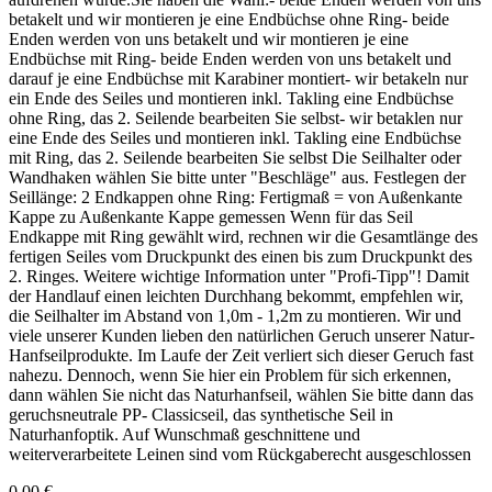
betakelt und wir montieren je eine Endbüchse ohne Ring- beide
Enden werden von uns betakelt und wir montieren je eine
Endbüchse mit Ring- beide Enden werden von uns betakelt und
darauf je eine Endbüchse mit Karabiner montiert- wir betakeln nur
ein Ende des Seiles und montieren inkl. Takling eine Endbüchse
ohne Ring, das 2. Seilende bearbeiten Sie selbst- wir betaklen nur
eine Ende des Seiles und montieren inkl. Takling eine Endbüchse
mit Ring, das 2. Seilende bearbeiten Sie selbst Die Seilhalter oder
Wandhaken wählen Sie bitte unter "Beschläge" aus. Festlegen der
Seillänge: 2 Endkappen ohne Ring: Fertigmaß = von Außenkante
Kappe zu Außenkante Kappe gemessen Wenn für das Seil
Endkappe mit Ring gewählt wird, rechnen wir die Gesamtlänge des
fertigen Seiles vom Druckpunkt des einen bis zum Druckpunkt des
2. Ringes. Weitere wichtige Information unter "Profi-Tipp"! Damit
der Handlauf einen leichten Durchhang bekommt, empfehlen wir,
die Seilhalter im Abstand von 1,0m - 1,2m zu montieren. Wir und
viele unserer Kunden lieben den natürlichen Geruch unserer Natur-
Hanfseilprodukte. Im Laufe der Zeit verliert sich dieser Geruch fast
nahezu. Dennoch, wenn Sie hier ein Problem für sich erkennen,
dann wählen Sie nicht das Naturhanfseil, wählen Sie bitte dann das
geruchsneutrale PP- Classicseil, das synthetische Seil in
Naturhanfoptik. Auf Wunschmaß geschnittene und
weiterverarbeitete Leinen sind vom Rückgaberecht ausgeschlossen
0,00 €