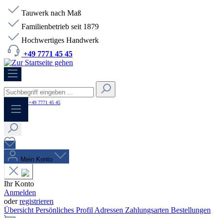
Tauwerk nach Maß
Familienbetrieb seit 1879
Hochwertiges Handwerk
+49 7771 45 45
HOTLINE:
+49 7771 45 45
Mein Konto
Ihr Konto
Anmelden
oder
registrieren
Übersicht
Persönliches Profil
Adressen
Zahlungsarten
Bestellungen