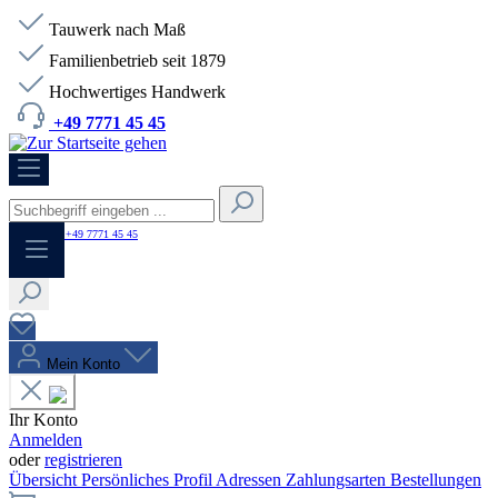
Tauwerk nach Maß
Familienbetrieb seit 1879
Hochwertiges Handwerk
+49 7771 45 45
HOTLINE:
+49 7771 45 45
Mein Konto
Ihr Konto
Anmelden
oder
registrieren
Übersicht
Persönliches Profil
Adressen
Zahlungsarten
Bestellungen