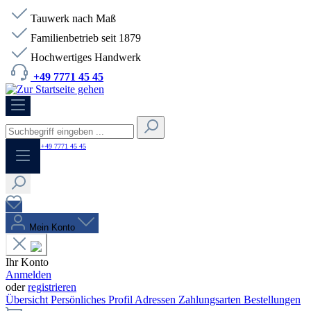
Tauwerk nach Maß
Familienbetrieb seit 1879
Hochwertiges Handwerk
+49 7771 45 45
HOTLINE:
+49 7771 45 45
Mein Konto
Ihr Konto
Anmelden
oder
registrieren
Übersicht
Persönliches Profil
Adressen
Zahlungsarten
Bestellungen