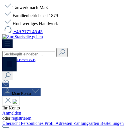
Tauwerk nach Maß
Familienbetrieb seit 1879
Hochwertiges Handwerk
+49 7771 45 45
HOTLINE:
+49 7771 45 45
Mein Konto
Ihr Konto
Anmelden
oder
registrieren
Übersicht
Persönliches Profil
Adressen
Zahlungsarten
Bestellungen